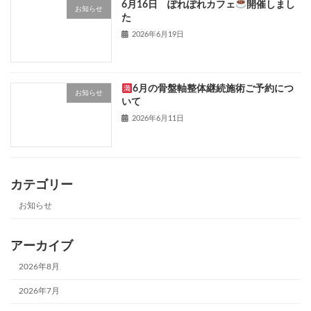
6月16日 ぽれぽれカフェ
開催しまし
お知らせ
た
2026年6月19日
6月の骨盤軸整体継続施術ご予約につ
お知らせ
いて
2026年6月11日
カテゴリー
お知らせ
アーカイブ
2026年8月
2026年7月