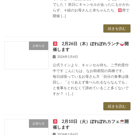
でした！ 前日にキャンセルがあったにもかかわ
らず、４組のお母さんと赤ちゃんたち、
席で
開催 […]
続きを読む
2月26日（木）ぽれぽれランチ
開
お知らせ
催します
2026年1月6日
公式ラインより、キャンセル待ち、ご予約受付
中です こんにちは、なお助産院の高橋です。
毎日頑張っているお母さん方「自分の食事は後
回し」「とりあえず食べられるならなんでも」
と食事をとれなくて諦めていること多くないで
すか？（ […]
続きを読む
2月10日（火）ぽれぽれカフェ
開
お知らせ
催します
2026年1月6日