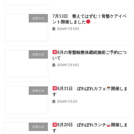
7月13日 整えてはずむ！骨盤ケアイベ
お知らせ
ント開催しました
2026年7月14日
8月の骨盤軸整体継続施術ご予約につ
お知らせ
いて
2026年7月14日
8月31日 ぽれぽれカフェ
開催しま
お知らせ
す
2026年7月2日
8月20日 ぽれぽれランチ
開催しま
お知らせ
す