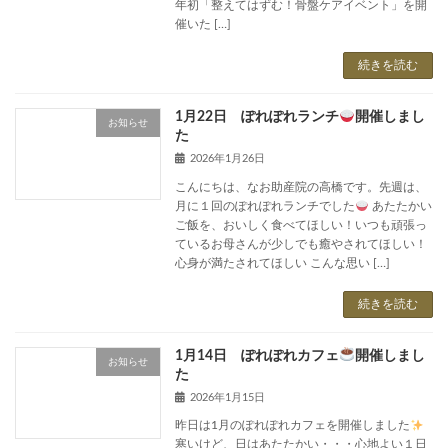
年初「整えてはずむ！骨盤ケアイベント」を開
催いた […]
続きを読む
1月22日 ぽれぽれランチ
開催しまし
お知らせ
た
2026年1月26日
こんにちは、なお助産院の高橋です。先週は、
月に１回のぽれぽれランチでした
あたたかい
ご飯を、おいしく食べてほしい！いつも頑張っ
ているお母さんが少しでも癒やされてほしい！
心身が満たされてほしい こんな思い […]
続きを読む
1月14日 ぽれぽれカフェ
開催しまし
お知らせ
た
2026年1月15日
昨日は1月のぽれぽれカフェを開催しました
寒いけど、日はあたたかい・・・心地よい１日