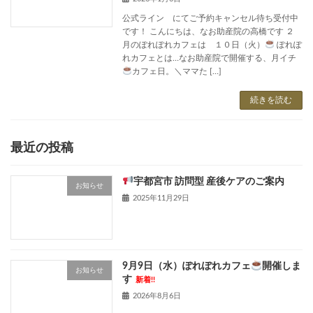
公式ライン にてご予約キャンセル待ち受付中
です！ こんにちは、なお助産院の高橋です ２
月のぽれぽれカフェは １０日（火）
ぽれぽ
れカフェとは…なお助産院で開催する、月イチ
カフェ日。＼ママた […]
続きを読む
最近の投稿
宇都宮市 訪問型 産後ケアのご案内
お知らせ
2025年11月29日
9月9日（水）ぽれぽれカフェ
開催しま
お知らせ
す
新着!!
2026年8月6日