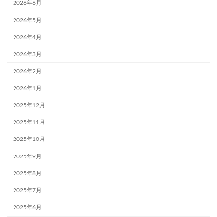
2026年6月
2026年5月
2026年4月
2026年3月
2026年2月
2026年1月
2025年12月
2025年11月
2025年10月
2025年9月
2025年8月
2025年7月
2025年6月