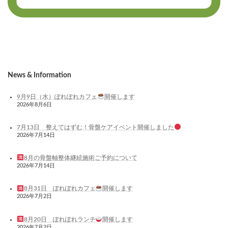
News & Information
9月9日（水）ぽれぽれカフェ
開催します
2026年8月6日
7月13日 整えてはずむ！骨盤ケアイベント開催しました
2026年7月14日
8月の骨盤軸整体継続施術ご予約について
2026年7月14日
8月31日 ぽれぽれカフェ
開催します
2026年7月2日
8月20日 ぽれぽれランチ
開催します
2026年7月2日