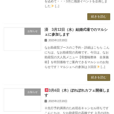
を込めて・・・3月に感謝イベントを企画しま
した
[…]
続きを読む
済 3月12日（水）結婚式場でのマルシ
お知らせ
ェに参加します
2025年2月20日
なお助産院ブースのご予約・詳細はこちら こん
にちは、なお助産院の高橋です。今日は、なお
助産院の大人気メニュー【骨盤軸整体 全身施
術】を特別価格でご案内できるマルシェのお知
らせです！マルシェへの参加は３回目
[…]
続きを読む
3月6日（木）ぽれぽれカフェ開催しま
お知らせ
す
2025年2月20日
※先行予約満席のため現在キャンセル待ちです
こんにちは、なお助産院の高橋です ３月のぽれ