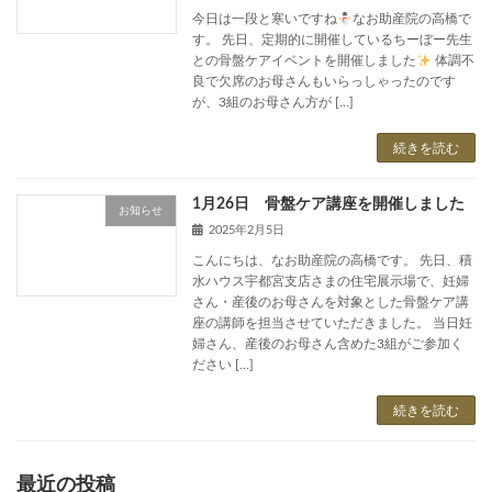
今日は一段と寒いですね
なお助産院の高橋で
す。 先日、定期的に開催しているちーぼー先生
との骨盤ケアイベントを開催しました
体調不
良で欠席のお母さんもいらっしゃったのです
が、3組のお母さん方が […]
続きを読む
1月26日 骨盤ケア講座を開催しました
お知らせ
2025年2月5日
こんにちは、なお助産院の高橋です。 先日、積
水ハウス宇都宮支店さまの住宅展示場で、妊婦
さん・産後のお母さんを対象とした骨盤ケア講
座の講師を担当させていただきました。 当日妊
婦さん、産後のお母さん含めた3組がご参加く
ださい […]
続きを読む
最近の投稿