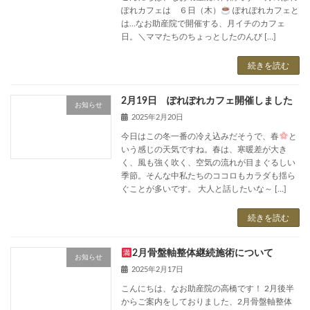
ぽれカフェは ６日（木）
ぽれぽれカフェと
は…なお助産院で開催する、月イチのカフェ
日。＼ママたちのちょっとしたのんび […]
続きを読む
2月19日 ぽれぽれカフェ開催しました
お知らせ
2025年2月20日
今日はこの冬一番の冷え込みだそうで、春
と
いう感じの天気ですね。春は、寒暖差が大き
く、風も強く吹く、空気の流れが目まぐるしい
季節。そんな中私たちのココロもカラダも揺ら
ぐことが多いです。 大人と話したいな～ […]
続きを読む
2月骨盤軸整体継続施術について
お知らせ
2025年2月17日
こんにちは、なお助産院の高橋です！ 2月後半
からご案内をしておりました、2月骨盤軸整体