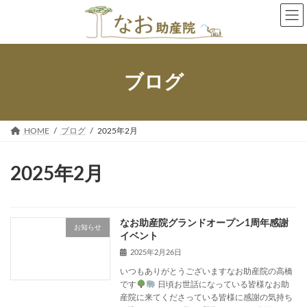
コ
ナ
ン
ビ
テ
ゲ
ン
ー
ツ
シ
へ
ョ
ブログ
ス
ン
キ
に
ッ
移
プ
動
HOME
ブログ
2025年2月
2025年2月
なお助産院グランドオープン1周年感謝
お知らせ
イベント
2025年2月26日
いつもありがとうございますなお助産院の高橋
です
日頃お世話になっている皆様なお助
産院に来てくださっている皆様に感謝の気持ち