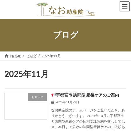
コ
ナ
ン
ビ
テ
ゲ
ン
ー
ツ
シ
へ
ョ
ブログ
ス
ン
キ
に
ッ
移
プ
動
HOME
ブログ
2025年11月
2025年11月
宇都宮市 訪問型 産後ケアのご案内
お知らせ
2025年11月29日
なお助産院のホームページをご覧いただき、あ
りがとうございます。 2025年10月に宇都宮市
と訪問型産後ケアの個別委託契約を交わして以
来、本日まで多数の訪問型産後ケアのご依頼あ