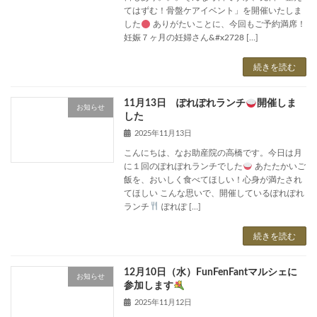
てはずむ！骨盤ケアイベント」を開催いたしま
した
ありがたいことに、今回もご予約満席！
妊娠７ヶ月の妊婦さん&#x2728 […]
続きを読む
11月13日 ぽれぽれランチ
開催しま
お知らせ
した
2025年11月13日
こんにちは、なお助産院の高橋です。今日は月
に１回のぽれぽれランチでした
あたたかいご
飯を、おいしく食べてほしい！心身が満たされ
てほしい こんな思いで、開催しているぽれぽれ
ランチ
ぽれぽ […]
続きを読む
12月10日（水）FunFenFantマルシェに
お知らせ
参加します
2025年11月12日