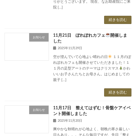
りがとうございます。 現在、なお助産院にご来
院 […]
続きを読む
11月21日 ぽれぽれカフェ
開催しま
お知らせ
した
2025年11月29日
空が澄んでいて心地よい晴れの日
１１月のぽ
れぽれカフェも開催させていただきました！１
１月の足型アートのテーマはクリスマス
かわ
いいお子さんたちとお母さん。はじめましての
親子 […]
続きを読む
11月17日 整えてはずむ！骨盤ケアイベ
お知らせ
ント開催しました
2025年11月20日
爽やかな秋晴れが心地よく、朝晩の寒さ厳しい
日もあり。。。そんな毎日ですが、先日「整え