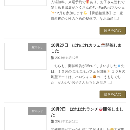
入場無料、来場予約で
あり、お子さん連れで
楽しめる出展がたくさんのFunFenFantマルシェ
12月も参加します
【骨盤軸整体】は、産
前産後の女性のための整体で、なお助産 […]
続きを読む
10月29日 ぽれぽれカフェ
開催しま
お知らせ
した
2025年11月12日
こちらも、開催報告が遅れてしまいました
先
日、１０月のぽれぽれカフェも開催
１０月の
足型アートは、ハロウィン
のこうもりでし
た！かわいいお子さんたちとお母さ […]
続きを読む
10月9日 ぽれぽれランチ
開催しまし
お知らせ
た
2025年11月12日
開催報告がすっかり抜けておりました
大変申