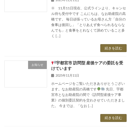
2025年11月11日
※ 11月11日現在、公式ラインより、キャンセ
ル待ち受付中です こんにちは、なお助産院の高
橋です。 毎日頑張っているお母さん方「自分の
食事は後回し」「とりあえず食べられるならな
んでも」と食事をとれなくて諦めていること多
く […]
続きを読む
宇都宮市 訪問型 産後ケアの委託を受
お知らせ
けています
2025年11月11日
ホームページをご覧いただきありがとうござい
ます。なお助産院の高橋です
先日、宇都
宮市となお助産院の間で《訪問型産後ケア事
業》の個別委託契約を交わさせていただきまし
た。 今までは、「なお […]
続きを読む