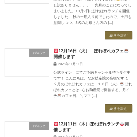
し訳ありません、、、！ 先月のことになってし
まいました、10月9日にぽれぽれランチを開催
しました。 秋の土用入り前でしたので、土用も
意識しつつ、3名のお母さん方の […]
続きを読む
12月16日（火） ぽれぽれカフェ
お知らせ
開催します
2025年11月11日
公式ライン にてご予約キャンセル待ち受付中
です！ こんにちは、なお助産院の高橋です １
２月のぽれぽれカフェは １６日（火）
ぽれ
ぽれカフェとは…なお助産院で開催する、月イ
チ
カフェ日。＼ママ […]
続きを読む
12月11日（木）ぽれぽれランチ
開
お知らせ
催します