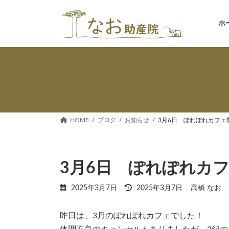
コ
ナ
ン
ビ
ホ
テ
ゲ
ン
ー
ツ
シ
へ
ョ
ス
ン
キ
に
ッ
移
プ
動
HOME
ブログ
お知らせ
3月6日 ぽれぽれカフェ
3月6日 ぽれぽれカ
最
2025年3月7日
2025年3月7日
高橋 なお
終
更
昨日は、3月のぽれぽれカフェでした！
新
日