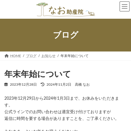
コ
ナ
ン
ビ
テ
ゲ
ン
ー
ツ
シ
へ
ョ
ブログ
ス
ン
キ
に
ッ
移
プ
動
HOME
ブログ
お知らせ
年末年始について
年末年始について
最
2023年12月28日
2024年11月2日
高橋 なお
終
更
2023年12月29日から2024年1月3日まで、お休みをいただきま
新
日
す。
時
公式ラインでのお問い合わせは適宜受け付けておりますが
:
返信に時間を要する場合がありますことを、ご了承ください。